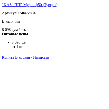
"KAS" ППР Муфта ф50 (Турция)
Артикул:
P-0472884
В наличии
8 698
сум / шт.
Оптовые цены
8 698 у.е.
от 1 шт.
Купить
В корзину
Написать