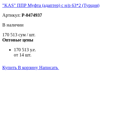
"KAS" ППР Муфта (адаптер) с н/р 63*2 (Турция)
Артикул:
P-0474937
В наличии
170 513
сум / шт.
Оптовые цены
170 513 у.е.
от 14 шт.
Купить
В корзину
Написать