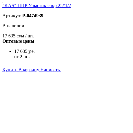
"KAS" ППР Ушастик с в/р 25*1/2
Артикул:
P-0474939
В наличии
17 635
сум / шт.
Оптовые цены
17 635 у.е.
от 2 шт.
Купить
В корзину
Написать