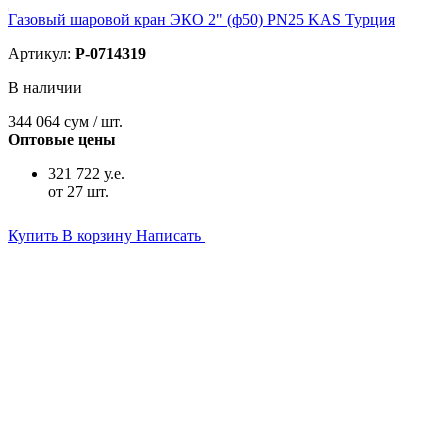
Газовый шаровой кран ЭКО 2" (ф50) PN25 KAS Турция
Артикул:
P-0714319
В наличии
344 064
сум / шт.
Оптовые цены
321 722 у.е.
от 27 шт.
Купить
В корзину
Написать