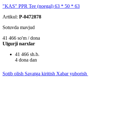
"KAS" PPR Tee (noegal) 63 * 50 * 63
Artikul:
P-0472878
Sotuvda mavjud
41 466
so'm / dona
Ulgurji narxlar
41 466 sh.b.
4 dona dan
Sotib olish
Savatga kiritish
Xabar yuborish