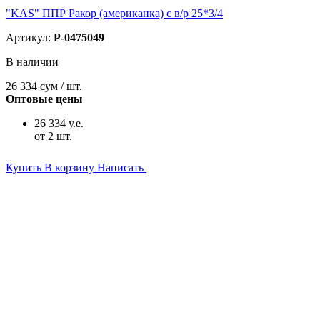
"KAS" ППР Ракор (американка) с в/р 25*3/4
Артикул:
P-0475049
В наличии
26 334
сум / шт.
Оптовые цены
26 334 у.е.
от 2 шт.
Купить
В корзину
Написать