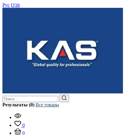
Рус
O'zb
Результаты (0)
Все товары
0
0