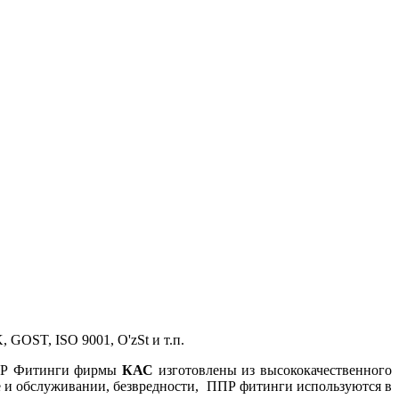
GOST, ISO 9001, O'zSt и т.п.
ППР Фитинги фирмы
КАС
изготовлены из высококачественного
же и обслуживании, безвредности, ППР фитинги используются в