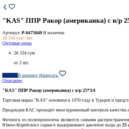
"KAS" ППР Ракор (американка) с в/р 2
Артикул:
P-0475049
В наличии
26 334
сум / шт.
Оптовые цены
26 334 сум
от 2 шт.
Купить
В корзину
Написать
Описание
"KAS" ППР Ракор (американка) с в/р 25*3/4
Торговая марка "KAS" основана в 1970 году в Турции и предста
Продукция КАС проходит многоуровневый контроль качества и т
Фитинги из полипропилена являются самыми распростране
Южно-Корейского сырья и выдерживают давление воды до
25