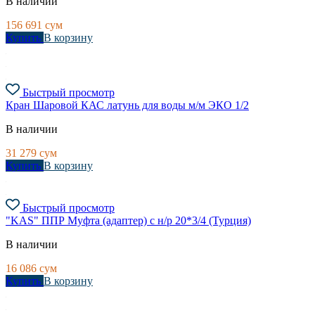
В наличии
156 691
сум
Купить
В корзину
Быстрый просмотр
Кран Шаровой КАС латунь для воды м/м ЭКО 1/2
В наличии
31 279
сум
Купить
В корзину
Быстрый просмотр
"KAS" ППР Муфта (адаптер) с н/р 20*3/4 (Турция)
В наличии
16 086
сум
Купить
В корзину