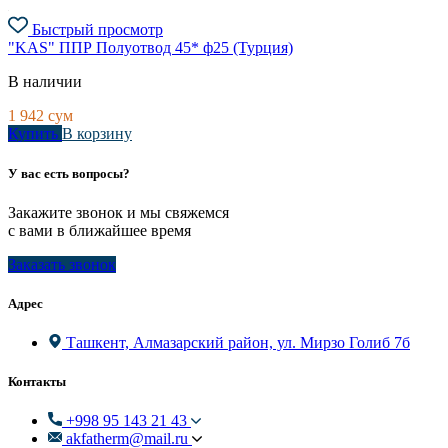
Быстрый просмотр
"KAS" ППР Полуотвод 45* ф25 (Турция)
В наличии
1 942
сум
Купить
В корзину
У вас есть вопросы?
Закажите звонок и мы свяжемся
с вами в ближайшее время
Заказать звонок
Адрес
Ташкент, Алмазарский район, ул. Мирзо Голиб 7б
Контакты
+998 95 143 21 43
akfatherm@mail.ru