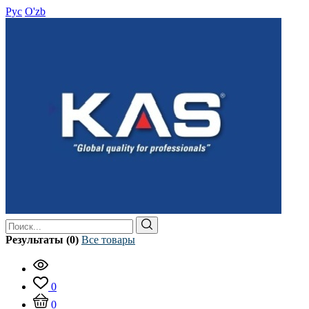
Рус
O'zb
Результаты (0)
Все товары
0
0