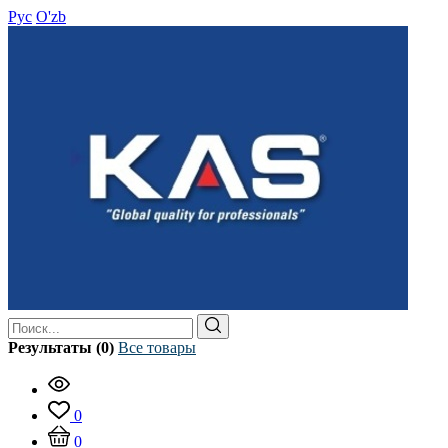
Рус
O'zb
Результаты (0)
Все товары
0
0