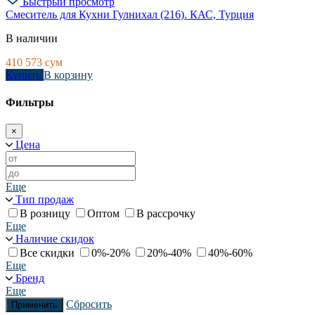
Быстрый просмотр
Смеситель для Кухни Гулнихал (216). КАС, Турция
В наличии
410 573
сум
Купить
В корзину
Фильтры
×
Цена
Еще
Тип продаж
В розницу
Оптом
В рассрочку
Еще
Наличие скидок
Все скидки
0%-20%
20%-40%
40%-60%
Еще
Бренд
Еще
Сбросить
Применить