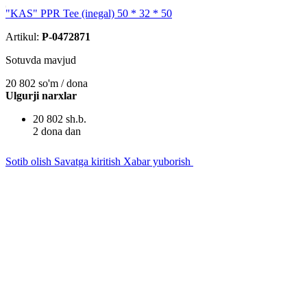
"KAS" PPR Tee (inegal) 50 * 32 * 50
Artikul:
P-0472871
Sotuvda mavjud
20 802
so'm / dona
Ulgurji narxlar
20 802 sh.b.
2 dona dan
Sotib olish
Savatga kiritish
Xabar yuborish