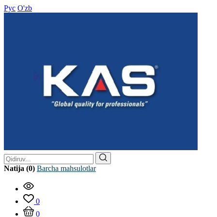
Рус
O'zb
Natija (0)
Barcha mahsulotlar
0
0