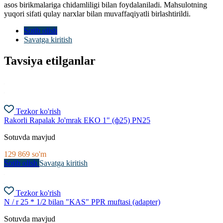
asos birikmalariga chidamliligi bilan foydalaniladi. Mahsulotning
yuqori sifati qulay narxlar bilan muvaffaqiyatli birlashtirildi.
Sotib olish
Savatga kiritish
Tavsiya etilganlar
Tezkor ko'rish
Rakorli Rapalak Jo'mrak EKO 1" (ф25) PN25
Sotuvda mavjud
129 869
so'm
Sotib olish
Savatga kiritish
Tezkor ko'rish
N / r 25 * 1/2 bilan "KAS" PPR muftasi (adapter)
Sotuvda mavjud