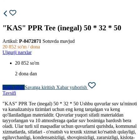
"KAS" PPR Tee (inegal) 50 * 32 * 50
Artikul:
P-0472871
Sotuvda mavjud
20 852
so'm / dona
Ulgurji narxlar
20 852 so'm
2 dona dan
Sotib olish
Savatga kiritish
Xabar yuborish
Tavsifi
"KAS" PPR Tee (inegal) 50 * 32 * 50 Ushbu quvurlar suv ta'minoti
va kanalizatsiya tizimlari uchun eng keng tarqalgan va keng
qo'llaniladigan materialdir. Quvurlar yuqori sifatli materialdan
tayyorlangan va 10 atmosferaga qadar suv bosimiga bardosh bera
oladi. Ular turli xil maqsadlar uchun quvurlarni qurishda, kommunal
xizmatlarda, sifatlari - o'rnatish va texnik xizmat ko'rsatish qulayligi,
egiluvchanligi, kondensatsizligi, shovqinsizligi, zararsizligi, kislota-