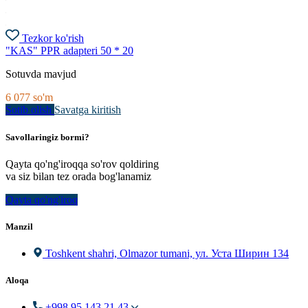
Tezkor ko'rish
"KAS" PPR adapteri 50 * 20
Sotuvda mavjud
6 077
so'm
Sotib olish
Savatga kiritish
Savollaringiz bormi?
Qayta qo'ng'iroqqa so'rov qoldiring
va siz bilan tez orada bog'lanamiz
Qayta qo'ng'iroq
Manzil
Toshkent shahri, Olmazor tumani, ул. Уста Ширин 134
Aloqa
+998 95 143 21 43