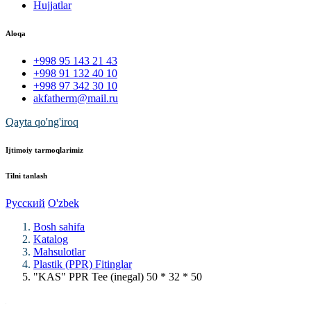
Hujjatlar
Aloqa
+998 95 143 21 43
+998 91 132 40 10
+998 97 342 30 10
akfatherm@mail.ru
Qayta qo'ng'iroq
Ijtimoiy tarmoqlarimiz
Tilni tanlash
Русский
O'zbek
Bosh sahifa
Katalog
Mahsulotlar
Plastik (PPR) Fitinglar
"KAS" PPR Tee (inegal) 50 * 32 * 50