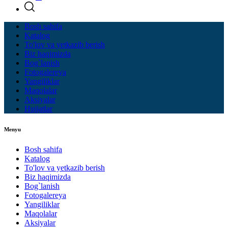
Bosh sahifa
Katalog
To'lov va yetkazib berish
Biz haqimizda
Bog`lanish
Fotogalereya
Yangiliklar
Maqolalar
Aksiyalar
Hujjatlar
Menyu
Bosh sahifa
Katalog
To'lov va yetkazib berish
Biz haqimizda
Bog`lanish
Fotogalereya
Yangiliklar
Maqolalar
Aksiyalar