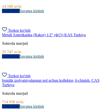
14 180
so'm
Sotib olish
Savatga kiritish
Tezkor ko'rish
Metall Amerikanka (Rakor) 1/2" (ф15) KAS Turkiya
Sotuvda mavjud
35 747
so'm
Sotib olish
Savatga kiritish
Tezkor ko'rish
Issiqlik izolyatsiyalangan pol uchun kollektor, 6-chiqish. CAS
Turkiya
Sotuvda mavjud
714 938
so'm
Sotib olish
Savatga kiritish