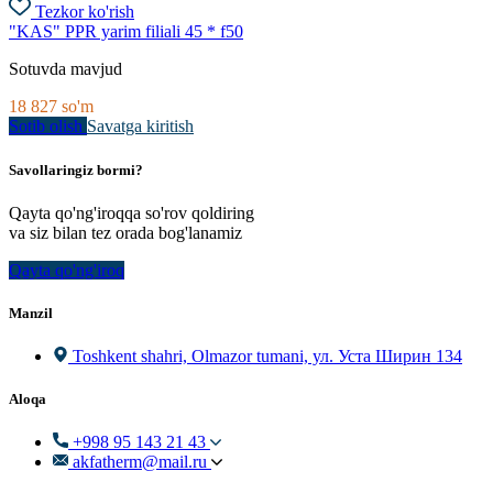
Tezkor ko'rish
"KAS" PPR yarim filiali 45 * f50
Sotuvda mavjud
18 827
so'm
Sotib olish
Savatga kiritish
Savollaringiz bormi?
Qayta qo'ng'iroqqa so'rov qoldiring
va siz bilan tez orada bog'lanamiz
Qayta qo'ng'iroq
Manzil
Toshkent shahri, Olmazor tumani, ул. Уста Ширин 134
Aloqa
+998 95 143 21 43
akfatherm@mail.ru