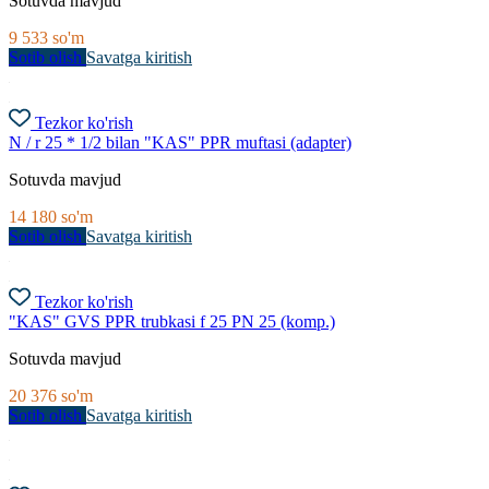
Sotuvda mavjud
9 533
so'm
Sotib olish
Savatga kiritish
Tezkor ko'rish
N / r 25 * 1/2 bilan "KAS" PPR muftasi (adapter)
Sotuvda mavjud
14 180
so'm
Sotib olish
Savatga kiritish
Tezkor ko'rish
"KAS" GVS PPR trubkasi f 25 PN 25 (komp.)
Sotuvda mavjud
20 376
so'm
Sotib olish
Savatga kiritish