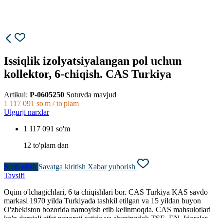
Issiqlik izolyatsiyalangan pol uchun
kollektor, 6-chiqish. CAS Turkiya
Artikul:
P-0605250
Sotuvda mavjud
1 117 091
so'm / to'plam
Ulgurji narxlar
1 117 091 so'm
12 to'plam dan
Sotib olish
Savatga kiritish
Xabar yuborish
Tavsifi
Oqim o'lchagichlari, 6 ta chiqishlari bor. CAS Turkiya KAS savdo
markasi 1970 yilda Turkiyada tashkil etilgan va 15 yildan buyon
O'zbekiston bozorida namoyish etib kelinmoqda. CAS mahsulotlari