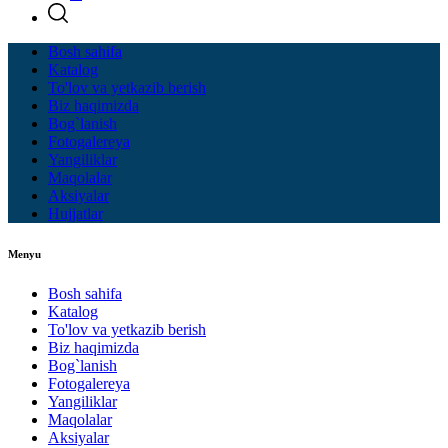
Bosh sahifa
Katalog
To'lov va yetkazib berish
Biz haqimizda
Bog`lanish
Fotogalereya
Yangiliklar
Maqolalar
Aksiyalar
Hujjatlar
Menyu
Bosh sahifa
Katalog
To'lov va yetkazib berish
Biz haqimizda
Bog`lanish
Fotogalereya
Yangiliklar
Maqolalar
Aksiyalar