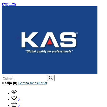
Рус
O'zb
Natija (0)
Barcha mahsulotlar
0
0