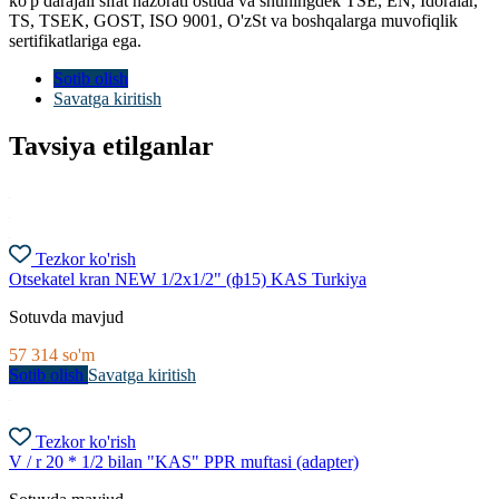
ko'p darajali sifat nazorati ostida va shuningdek TSE, EN, Idoralar,
TS, TSEK, GOST, ISO 9001, O'zSt va boshqalarga muvofiqlik
sertifikatlariga ega.
Sotib olish
Savatga kiritish
Tavsiya etilganlar
Tezkor ko'rish
Otsekatel kran NEW 1/2x1/2" (ф15) KAS Turkiya
Sotuvda mavjud
57 314
so'm
Sotib olish
Savatga kiritish
Tezkor ko'rish
V / r 20 * 1/2 bilan "KAS" PPR muftasi (adapter)