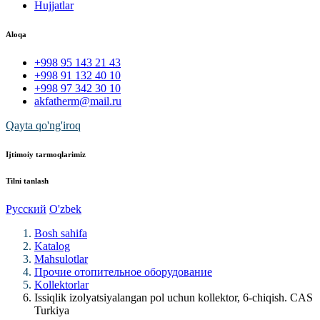
Hujjatlar
Aloqa
+998 95 143 21 43
+998 91 132 40 10
+998 97 342 30 10
akfatherm@mail.ru
Qayta qo'ng'iroq
Ijtimoiy tarmoqlarimiz
Tilni tanlash
Русский
O'zbek
Bosh sahifa
Katalog
Mahsulotlar
Прочие отопительное оборудование
Kollektorlar
Issiqlik izolyatsiyalangan pol uchun kollektor, 6-chiqish. CAS
Turkiya