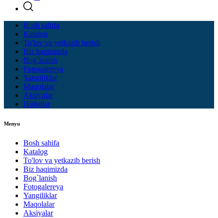
Bosh sahifa
Katalog
To'lov va yetkazib berish
Biz haqimizda
Bog`lanish
Fotogalereya
Yangiliklar
Maqolalar
Aksiyalar
Hujjatlar
Menyu
Bosh sahifa
Katalog
To'lov va yetkazib berish
Biz haqimizda
Bog`lanish
Fotogalereya
Yangiliklar
Maqolalar
Aksiyalar