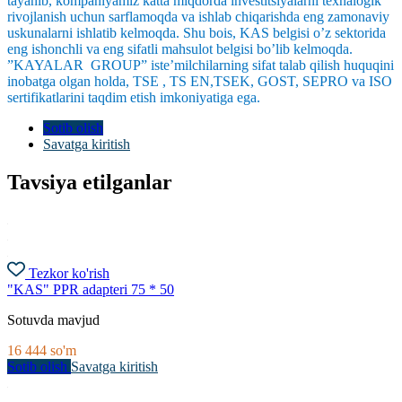
tayanib, kompaniyamiz katta miqdorda investitsiyalarni texnalogik
rivojlanish uchun sarflamoqda va ishlab chiqarishda eng zamonaviy
uskunalarni ishlatib kelmoqda. Shu bois, KAS belgisi o’z sektorida
eng ishonchli va eng sifatli mahsulot belgisi bo’lib kelmoqda.
”KAYALAR GROUP” iste’milchilarning sifat talab qilish huquqini
inobatga olgan holda, TSE , TS EN,TSEK, GOST, SEPRO va ISO
sertifikatlarini taqdim etish imkoniyatiga ega.
Sotib olish
Savatga kiritish
Tavsiya etilganlar
Tezkor ko'rish
"KAS" PPR adapteri 75 * 50
Sotuvda mavjud
16 444
so'm
Sotib olish
Savatga kiritish