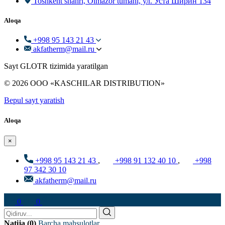
Toshkent shahri, Olmazor tumani, ул. Уста Ширин 134
Aloqa
+998 95 143 21 43
akfatherm@mail.ru
Sayt GLOTR tizimida yaratilgan
© 2026 ООО «KASCHILAR DISTRIBUTION»
Bepul sayt yaratish
Aloqa
×
+998 95 143 21 43
,
+998 91 132 40 10
,
+998
97 342 30 10
akfatherm@mail.ru
0
0
Natija (0)
Barcha mahsulotlar