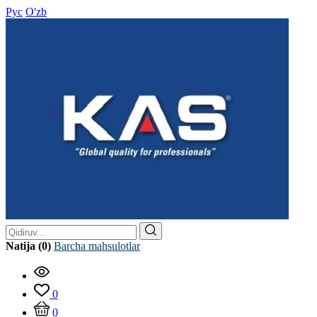
Рус
O'zb
Natija (0)
Barcha mahsulotlar
0
0