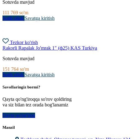
Sotuvda mavjud
111 769
so'm
Sotib olish
Savatga kiritish
Tezkor ko'rish
Rakorli Rapalak Jo'mrak 1" (ф25) KAS Turkiya
Sotuvda mavjud
151 764
so'm
Sotib olish
Savatga kiritish
Savollaringiz bormi?
Qayta qo'ng'iroqqa so'rov qoldiring
va siz bilan tez orada bog'lanamiz
Qayta qo'ng'iroq
Manzil