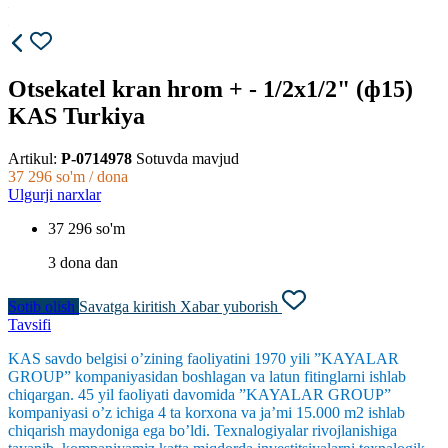
Otsekatel kran hrom + - 1/2x1/2" (ф15)
KAS Turkiya
Artikul:
P-0714978
Sotuvda mavjud
37 296
so'm / dona
Ulgurji narxlar
37 296 so'm
3 dona dan
Sotib olish
Savatga kiritish
Xabar yuborish
Tavsifi
KAS savdo belgisi o’zining faoliyatini 1970 yili ”KAYALAR
GROUP” kompaniyasidan boshlagan va latun fitinglarni ishlab
chiqargan. 45 yil faoliyati davomida ”KAYALAR GROUP”
kompaniyasi o’z ichiga 4 ta korxona va ja’mi 15.000 m2 ishlab
chiqarish maydoniga ega bo’ldi. Texnalogiyalar rivojlanishiga