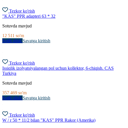
Tezkor ko'rish
"KAS" PPR adapteri 63 * 32
Sotuvda mavjud
12 511
so'm
Sotib olish
Savatga kiritish
Tezkor ko'rish
Issiqlik izolyatsiyalangan pol uchun kollektor, 6-chiqish. CAS
Turkiya
Sotuvda mavjud
357 469
so'm
Sotib olish
Savatga kiritish
Tezkor ko'rish
W / r 50 * 11/2 bilan "KAS" PPR Rakor (Amerika)