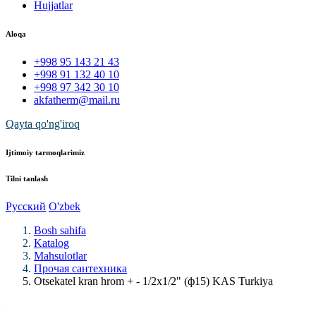
Hujjatlar
Aloqa
+998 95 143 21 43
+998 91 132 40 10
+998 97 342 30 10
akfatherm@mail.ru
Qayta qo'ng'iroq
Ijtimoiy tarmoqlarimiz
Tilni tanlash
Русский
O'zbek
Bosh sahifa
Katalog
Mahsulotlar
Прочая сантехника
Otsekatel kran hrom + - 1/2x1/2" (ф15) KAS Turkiya