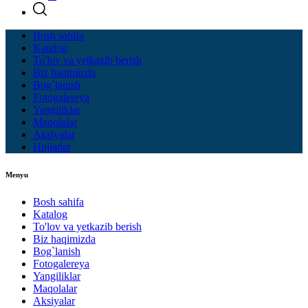
Bosh sahifa
Katalog
To'lov va yetkazib berish
Biz haqimizda
Bog`lanish
Fotogalereya
Yangiliklar
Maqolalar
Aksiyalar
Hujjatlar
Menyu
Bosh sahifa
Katalog
To'lov va yetkazib berish
Biz haqimizda
Bog`lanish
Fotogalereya
Yangiliklar
Maqolalar
Aksiyalar