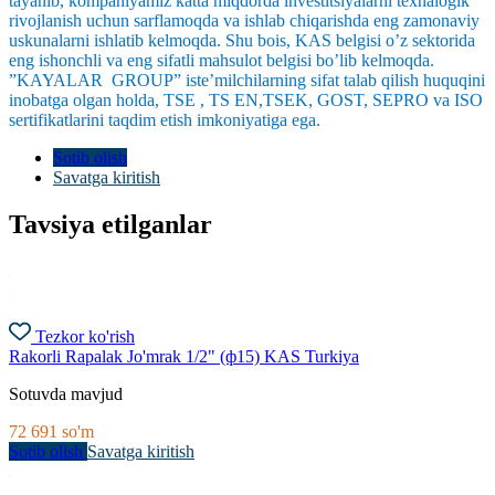
tayanib, kompaniyamiz katta miqdorda investitsiyalarni texnalogik
rivojlanish uchun sarflamoqda va ishlab chiqarishda eng zamonaviy
uskunalarni ishlatib kelmoqda. Shu bois, KAS belgisi o’z sektorida
eng ishonchli va eng sifatli mahsulot belgisi bo’lib kelmoqda.
”KAYALAR GROUP” iste’milchilarning sifat talab qilish huquqini
inobatga olgan holda, TSE , TS EN,TSEK, GOST, SEPRO va ISO
sertifikatlarini taqdim etish imkoniyatiga ega.
Sotib olish
Savatga kiritish
Tavsiya etilganlar
Tezkor ko'rish
Rakorli Rapalak Jo'mrak 1/2" (ф15) KAS Turkiya
Sotuvda mavjud
72 691
so'm
Sotib olish
Savatga kiritish