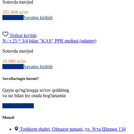
Sotuvda mavjud
265 868
so'm
Sotib olish
Savatga kiritish
Tezkor ko'rish
N / r 25 * 3/4 ​​bilan "KAS" PPR muftasi (adapter)
Sotuvda mavjud
16 086
so'm
Sotib olish
Savatga kiritish
Savollaringiz bormi?
Qayta qo'ng'iroqqa so'rov qoldiring
va siz bilan tez orada bog'lanamiz
Qayta qo'ng'iroq
Manzil
Toshkent shahri, Olmazor tumani, ул. Уста Ширин 134