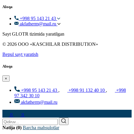
Aloqa
+998 95 143 21 43
akfatherm@mail.ru
Sayt GLOTR tizimida yaratilgan
© 2026 ООО «KASCHILAR DISTRIBUTION»
Bepul sayt yaratish
Aloqa
×
+998 95 143 21 43
,
+998 91 132 40 10
,
+998
97 342 30 10
akfatherm@mail.ru
0
0
Natija (0)
Barcha mahsulotlar