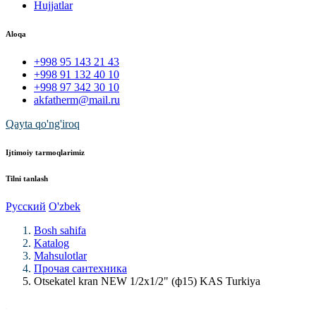
Hujjatlar
Aloqa
+998 95 143 21 43
+998 91 132 40 10
+998 97 342 30 10
akfatherm@mail.ru
Qayta qo'ng'iroq
Ijtimoiy tarmoqlarimiz
Tilni tanlash
Русский
O'zbek
Bosh sahifa
Katalog
Mahsulotlar
Прочая сантехника
Otsekatel kran NEW 1/2x1/2" (ф15) KAS Turkiya