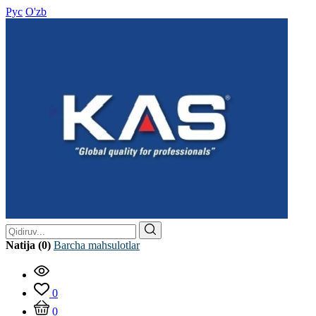
Рус
O'zb
Natija (0)
Barcha mahsulotlar
0
0