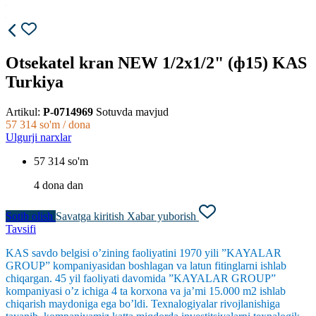
Otsekatel kran NEW 1/2x1/2" (ф15) KAS
Turkiya
Artikul:
P-0714969
Sotuvda mavjud
57 314
so'm / dona
Ulgurji narxlar
57 314 so'm
4 dona dan
Sotib olish
Savatga kiritish
Xabar yuborish
Tavsifi
KAS savdo belgisi o’zining faoliyatini 1970 yili ”KAYALAR
GROUP” kompaniyasidan boshlagan va latun fitinglarni ishlab
chiqargan. 45 yil faoliyati davomida ”KAYALAR GROUP”
kompaniyasi o’z ichiga 4 ta korxona va ja’mi 15.000 m2 ishlab
chiqarish maydoniga ega bo’ldi. Texnalogiyalar rivojlanishiga