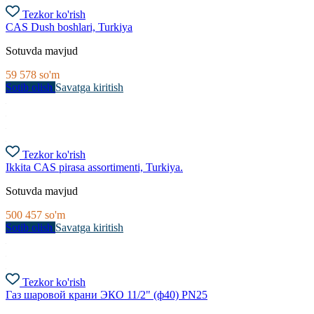
Tezkor ko'rish
CAS Dush boshlari, Turkiya
Sotuvda mavjud
59 578
so'm
Sotib olish
Savatga kiritish
Tezkor ko'rish
Ikkita CAS pirasa assortimenti, Turkiya.
Sotuvda mavjud
500 457
so'm
Sotib olish
Savatga kiritish
Tezkor ko'rish
Газ шаровой крани ЭКО 11/2" (ф40) PN25