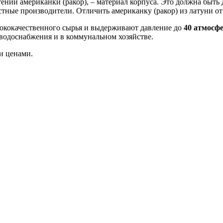
тении американки (ракор), – материал корпуса. Это должна быть
стные производители.
Отличить американку (ракор) из латуни от
сококачественного сырья и выдерживают давление до
40
атмосф
 водоснабжения и в коммунальном хозяйстве.
ми ценами
.