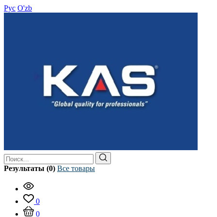
Рус
O'zb
Результаты (0)
Все товары
0
0