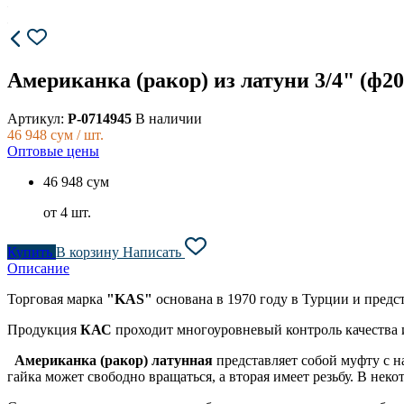
Американка (ракор) из латуни 3/4" (ф2
Артикул:
P-0714945
В наличии
46 948
сум / шт.
Оптовые цены
46 948 сум
от 4 шт.
Купить
В корзину
Написать
Описание
Торговая
марка
"KAS"
основана в 1970 году в Турции и предст
Продукция
КАС
проходит многоуровневый контроль качества 
Американка (ракор) латунная
представляет собой муфту с н
гайка может свободно вращаться, а вторая имеет резьбу. В нек