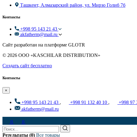
Ташкент, Алмазарский район, ул. Мирзо Голиб 7б
Контакты
+998 95 143 21 43
akfatherm@mail.ru
Сайт разработан на платформе GLOTR
© 2026 ООО «KASCHILAR DISTRIBUTION»
Создать cайт бесплатно
Контакты
×
+998 95 143 21 43
,
+998 91 132 40 10
,
+998 97 
akfatherm@mail.ru
0
0
Результаты (0)
Все товары