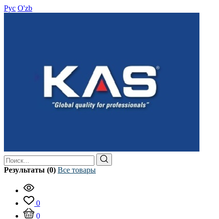
Рус
O'zb
Результаты (0)
Все товары
0
0