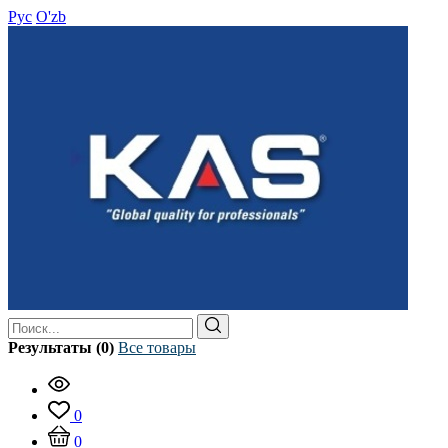
Рус
O'zb
Результаты (0)
Все товары
0
0