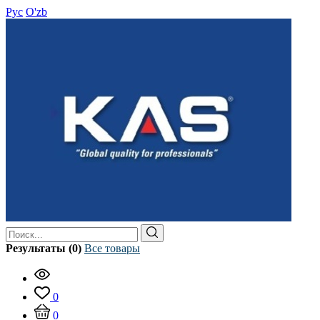
Рус
O'zb
Результаты (0)
Все товары
0
0