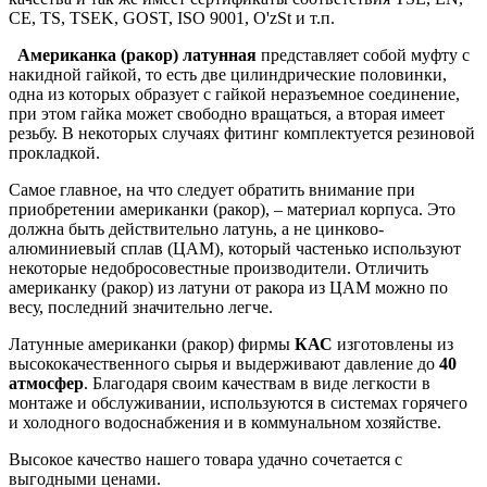
CE, TS, TSEK, GOST, ISO 9001, O'zSt и т.п.
Американка (ракор) латунная
представляет собой муфту с
накидной гайкой, то есть две цилиндрические половинки,
одна из которых образует с гайкой неразъемное соединение,
при этом гайка может свободно вращаться, а вторая имеет
резьбу. В некоторых случаях фитинг комплектуется резиновой
прокладкой.
Самое главное, на что следует обратить внимание при
приобретении американки (ракор), – материал корпуса. Это
должна быть действительно латунь, а не цинково-
алюминиевый сплав (ЦАМ), который частенько используют
некоторые недобросовестные производители.
Отличить
американку (ракор) из латуни от ракора из ЦАМ можно по
весу, последний значительно легче.
Латунные американки (ракор) фирмы
КАС
изготовлены из
высококачественного сырья и выдерживают давление до
40
атмосфер
. Благодаря своим качествам в виде легкости в
монтаже и обслуживании, используются в системах горячего
и холодного водоснабжения и в коммунальном хозяйстве.
Высокое качество нашего товара удачно сочетается с
выгодными ценами
.