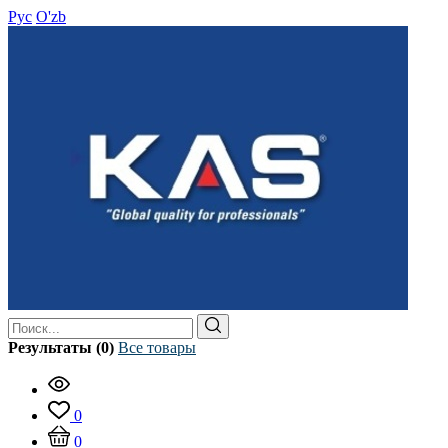
Рус
O'zb
Результаты (0)
Все товары
0
0