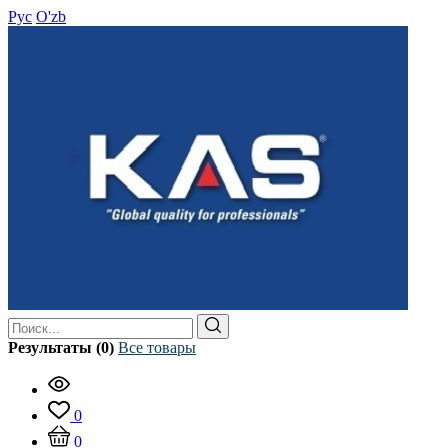
Рус
O'zb
Результаты (0)
Все товары
0
0