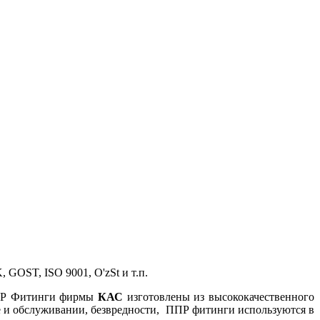
GOST, ISO 9001, O'zSt и т.п.
ППР Фитинги фирмы
КАС
изготовлены из высококачественного
же и обслуживании, безвредности, ППР фитинги используются в