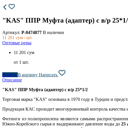
"KAS" ППР Муфта (адаптер) с в/р 25*1/
Артикул:
P-0474877
В наличии
11 201
сум / шт.
Оптовые цены
11 201 сум
от 1 шт.
Купить
В корзину
Написать
Описание
"KAS" ППР Муфта (адаптер) с в/р 25*1/2
Торговая марка "KAS" основана в 1970 году в Турции и предста
Продукция КАС проходит многоуровневый контроль качества и т
Фитинги из полипропилена являются самыми распростране
Южно-Корейского сырья и выдерживают давление воды до
25