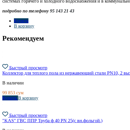
системах горячего и холодного водоснабжения и в коммунально
подробно по телефону
95 143 21 43
Купить
В корзину
Рекомендуем
Быстрый просмотр
Коллектор для теплого пола из нержавеющий стали PN10, 2 в
В наличии
99 853
сум
Купить
В корзину
Быстрый просмотр
"KAS" ГВС ППР Труба ф 40 PN 25(с вн.фольгой.)