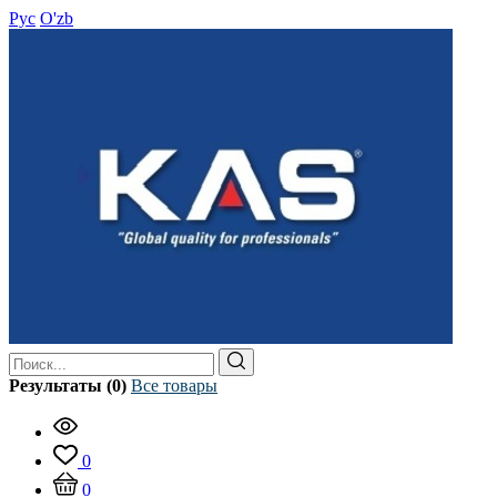
Рус
O'zb
Результаты (0)
Все товары
0
0