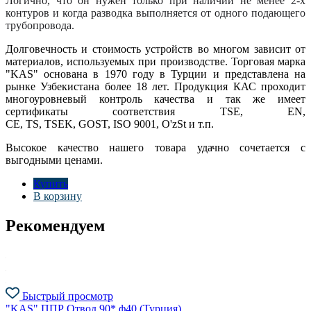
Логично, что он нужен только при наличии не менее 2-х
контуров и когда разводка выполняется от одного подающего
трубопровода.
Долговечность и стоимость устройств во многом зависит от
материалов, используемых при производстве. Торговая марка
"KAS" основана в 1970 году в Турции и представлена на
рынке Узбекистана более 18 лет. Продукция КАС проходит
многоуровневый контроль качества и так же имеет
сертификаты соответствия TSE, EN,
CE, TS, TSEK, GOST, ISO 9001, O'zSt и т.п.
Высокое качество нашего товара удачно сочетается с
выгодными ценами.
Купить
В корзину
Рекомендуем
Быстрый просмотр
"KAS" ППР Отвод 90* ф40 (Турция)