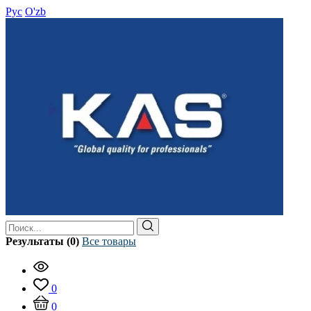
Рус
O'zb
Результаты (0)
Все товары
0
0