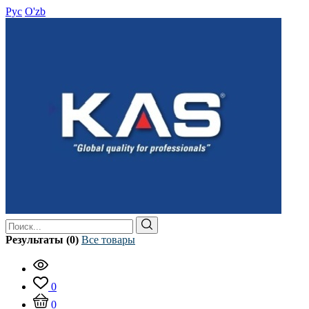
Рус
O'zb
Результаты (0)
Все товары
0
0